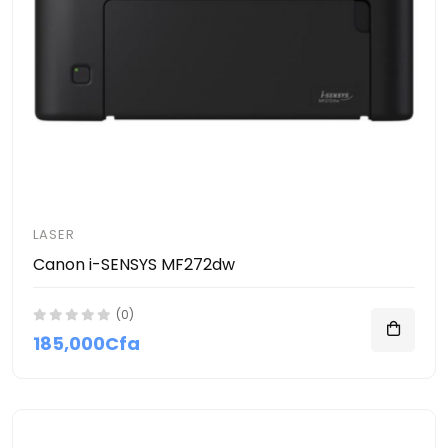
LASER
Canon i-SENSYS MF272dw
(0)
185,000Cfa