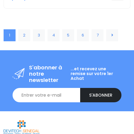
1
2
3
4
5
6
7
S'abonner à
...et recevez une
notre
remise sur votre 1er
Achat
newsletter
S'ABONNER