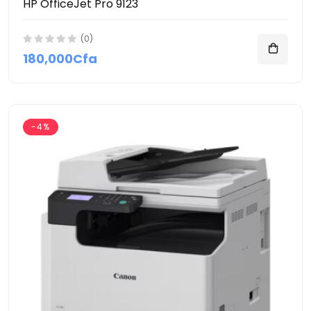
HP OfficeJet Pro 9123
(0)
180,000Cfa
-4%