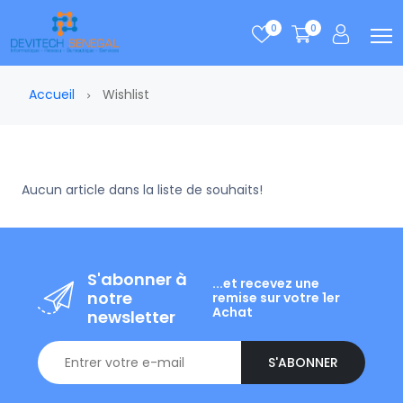
0
0
Accueil
Wishlist
Aucun article dans la liste de souhaits!
S'abonner à
...et recevez une
notre
remise sur votre 1er
Achat
newsletter
S'ABONNER