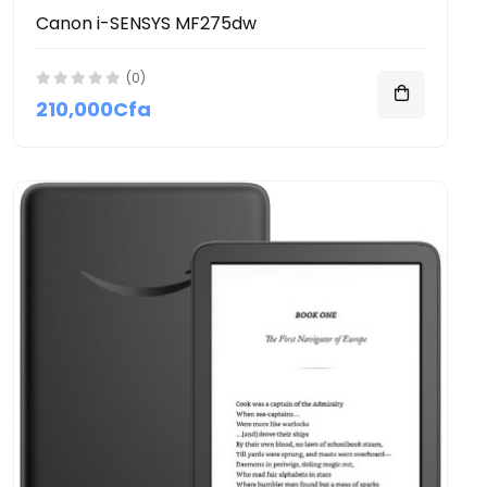
Canon i-SENSYS MF275dw
(0)
210,000Cfa