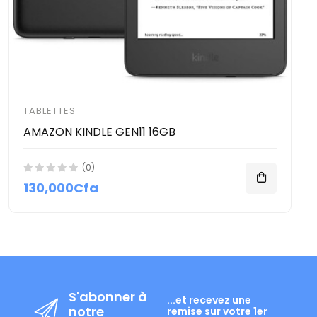
TABLETTES
AMAZON KINDLE GEN11 16GB
(0)
130,000Cfa
S'abonner à
...et recevez une
notre
remise sur votre 1er