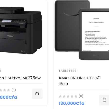
R
TABLETTES
on i-SENSYS MF275dw
AMAZON KINDLE GEN11
16GB
(0)
,000Cfa
(0)
130,000Cfa