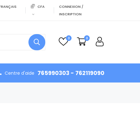
FRANÇAIS
CFA
CONNEXION /
INSCRIPTION
0
0
765990303 - 762119090
Centre d'aide