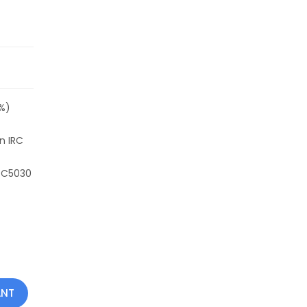
5%)
n IRC
 C5030
ANT