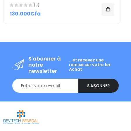
(0)
130,000Cfa
S'abonner à
...et recevez une
notre
remise sur votre 1er
Achat
newsletter
S'ABONNER