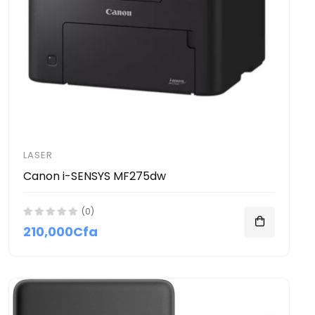
LASER
Canon i-SENSYS MF275dw
(0)
210,000Cfa