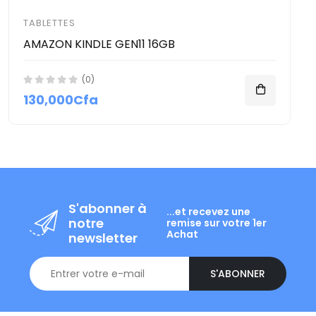
TABLETTES
AMAZON KINDLE GEN11 16GB
(0)
130,000Cfa
S'abonner à
...et recevez une
notre
remise sur votre 1er
Achat
newsletter
S'ABONNER