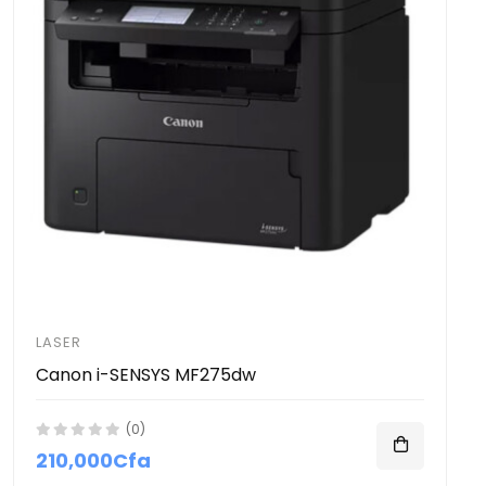
LASER
Canon i-SENSYS MF275dw
(0)
210,000Cfa