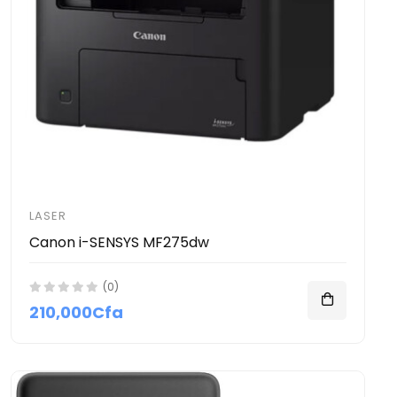
LASER
Canon i-SENSYS MF275dw
(0)
210,000Cfa