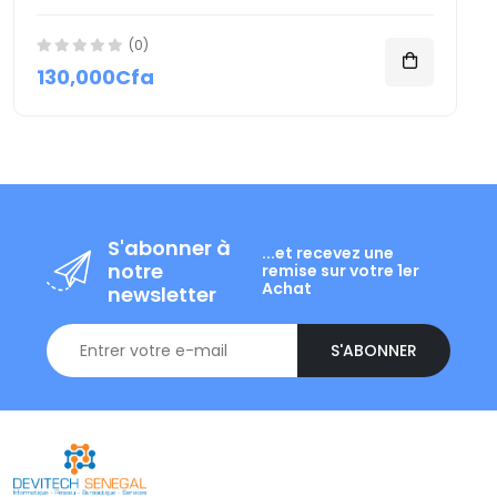
(0)
130,000Cfa
S'abonner à
...et recevez une
notre
remise sur votre 1er
Achat
newsletter
S'ABONNER