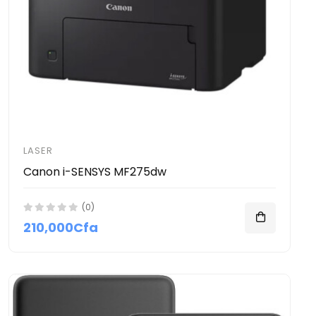
LASER
Canon i-SENSYS MF275dw
(0)
210,000Cfa