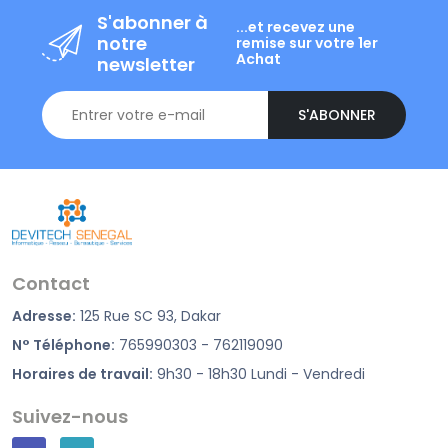
S'abonner à
...et recevez une
notre
remise sur votre 1er
Achat
newsletter
S'ABONNER
Contact
Adresse:
125 Rue SC 93, Dakar
N° Téléphone:
765990303 - 762119090
Horaires de travail:
9h30 - 18h30 Lundi - Vendredi
Suivez-nous