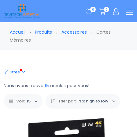
0
0
Accueil
Produits
Accessoires
Cartes
Mémoires
Filtres
Nous avons trouvé
15
articles pour vous!
Voir:
15
Trier par:
Prix: high to low